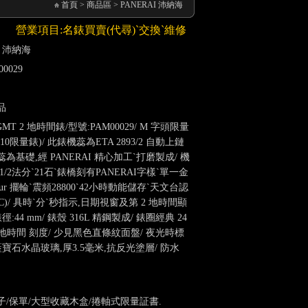
首頁
>
商品區
>
PANERAI 沛納海
營業項目:名錶買賣(代尋)ˋ交換ˋ維修ˋ寄售,手錶周邊配件(錶帶)銷售
I 沛納海
00029
品
r GMT 2 地時間錶/型號:PAM00029/ M 字頭限量
2010限量錶)/ 此錶機蕊為ETA 2893/2 自動上鏈
為基礎,經 PANERAI 精心加工ˋ打磨製成/ 機
1/2法分ˋ21石ˋ錶橋刻有PANERAI字樣ˋ單一金
ydur 擺輪ˋ震頻28800ˋ42小時動能儲存ˋ天文台認
S.C)/ 具時ˋ分ˋ秒指示,日期視窗及第 2 地時間顯
徑:44 mm/ 錶殼 316L 精鋼製成/ 錶圈經典 24
 地時間 刻度/ 少見黑色直條紋面盤/ 夜光時標
藍寶石水晶玻璃,厚3.5毫米,抗反光塗層/ 防水
子/保單/大型收藏木盒/捲軸式限量証書.