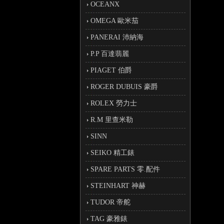
OCEANX
OMEGA 歐米茄
PANERAI 沛納海
P.P 百達翡麗
PIAGET 伯爵
ROGER DUBUIS 豪爵
ROLEX 勞力士
R.M 里查米勒
SINN
SEIKO 精工錶
SPARE PARTS 零.配件
STEINHART 神赫
TUDOR 帝舵
TAG 豪雅錶