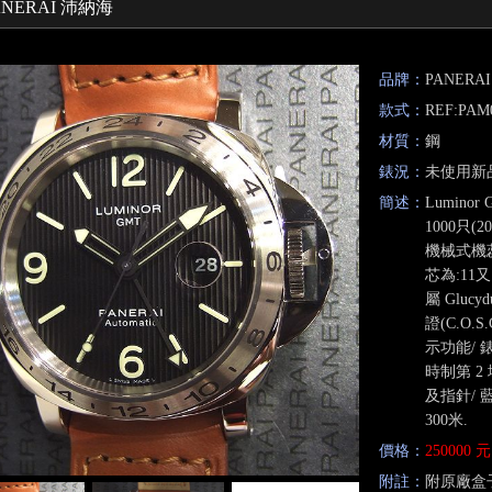
ANERAI 沛納海
品牌：
PANERA
款式：
REF:PAM
材質：
鋼
錶況：
未使用新
簡述：
Lumino
1000只(
機械式機蕊
芯為:11又
屬 Gluc
證(C.O.
示功能/ 錶
時制第 2
及指針/ 
300米.
價格：
250000 元
附註：
附原廠盒