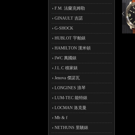
F.M. 法蘭克姆勒
GINAULT 吉諾
G-SHOCK
HUBLOT 宇舶錶
HAMILTON 漢米頓
IWC 萬國錶
J.L.C 積家錶
Jenova 傑諾瓦
LONGINES 浪琴
LUM-TEC 能特錶
LOCMAN 洛克曼
Mb & f
NETHUNS 里驣錶