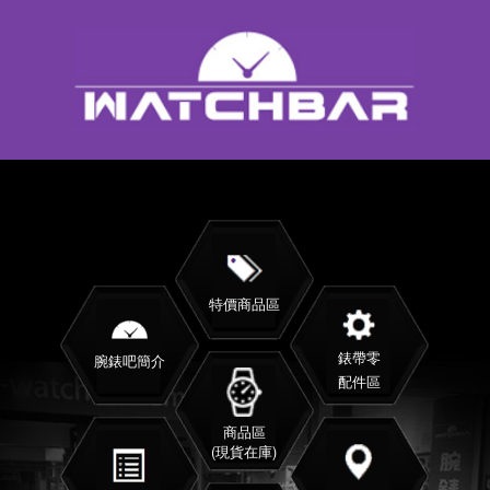
特價商品區
錶帶零
腕錶吧簡介
配件區
商品區
(現貨在庫)