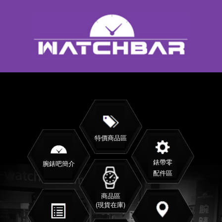
特價商品區
錶帶零
腕錶吧簡介
配件區
商品區
(現貨在庫)