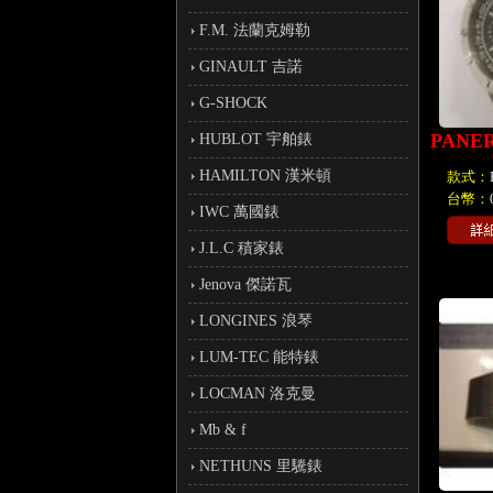
F.M. 法蘭克姆勒
GINAULT 吉諾
G-SHOCK
PANE
HUBLOT 宇舶錶
HAMILTON 漢米頓
款式：
台幣：
IWC 萬國錶
J.L.C 積家錶
Jenova 傑諾瓦
LONGINES 浪琴
LUM-TEC 能特錶
LOCMAN 洛克曼
Mb & f
NETHUNS 里驣錶