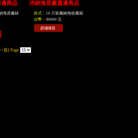
週邊商品
沛納海原廠週邊商品
沛納海原廠錶
款式：
16 只裝佩納海收藏箱
台幣：
90000 元
一頁]
Page