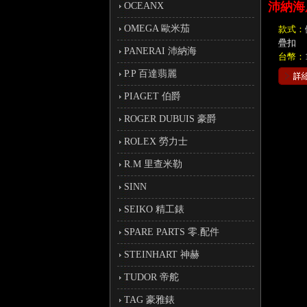
沛納海
OCEANX
OMEGA 歐米茄
款式：
疊扣
PANERAI 沛納海
台幣：
P.P 百達翡麗
PIAGET 伯爵
ROGER DUBUIS 豪爵
ROLEX 勞力士
R.M 里查米勒
SINN
SEIKO 精工錶
SPARE PARTS 零.配件
STEINHART 神赫
TUDOR 帝舵
TAG 豪雅錶