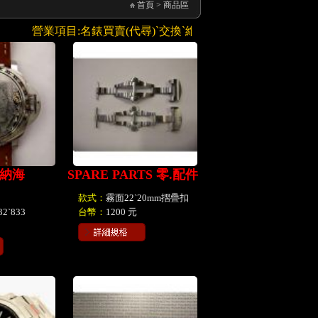
首頁
>
商品區
營業項目:名錶買賣(代尋)ˋ交換ˋ維修ˋ寄售,手錶周邊配件(錶帶)
沛納海
SPARE PARTS 零.配件
款式：
霧面22ˋ20mm摺疊扣
32ˋ833
台幣：
1200 元