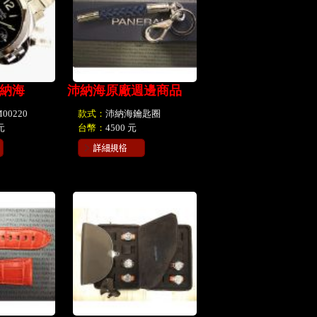
沛納海
沛納海原廠週邊商品
M00220
款式：
沛納海鑰匙圈
元
台幣：
4500 元