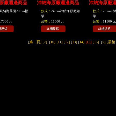
原廠週邊商品
沛納海原廠週邊商品
沛納海原廠
佩納海霧面20mm摺
款式：
24mm沛納海原廠錶
款式：
26mm
帶
帶
17000 元
台幣：
11500 元
台幣：
11500 元
[第一頁]
[<]
[10]
[11]
[12]
[13]
[14]
[15]
[16]
[>]
[最後