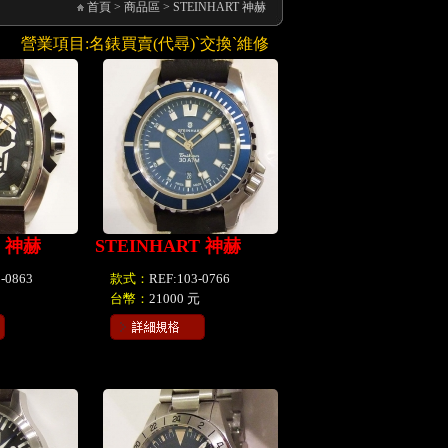
首頁
>
商品區
>
STEINHART 神赫
營業項目:名錶買賣(代尋)ˋ交換ˋ維修ˋ寄售,手錶周邊配件(錶帶)銷售
T 神赫
STEINHART 神赫
-0863
款式：
REF:103-0766
台幣：
21000 元