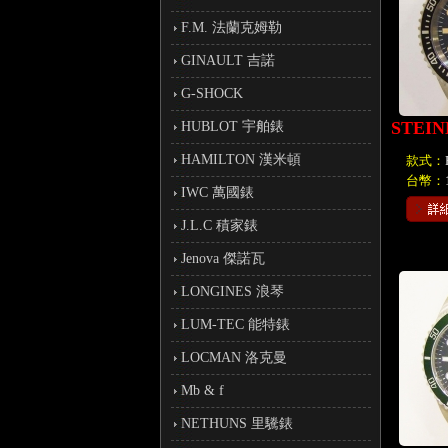
F.M. 法蘭克姆勒
GINAULT 吉諾
G-SHOCK
STEI
HUBLOT 宇舶錶
HAMILTON 漢米頓
款式：
台幣：
IWC 萬國錶
J.L.C 積家錶
Jenova 傑諾瓦
LONGINES 浪琴
LUM-TEC 能特錶
LOCMAN 洛克曼
Mb & f
NETHUNS 里驣錶