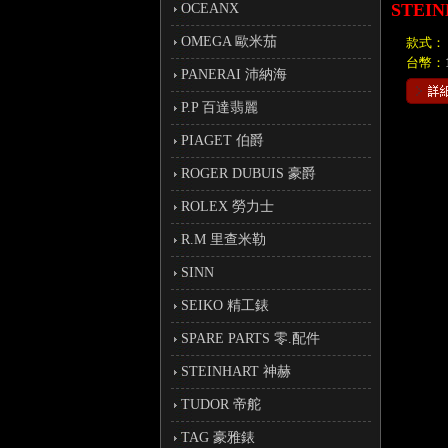
STEI
OCEANX
OMEGA 歐米茄
款式：
台幣：
PANERAI 沛納海
P.P 百達翡麗
PIAGET 伯爵
ROGER DUBUIS 豪爵
ROLEX 勞力士
R.M 里查米勒
SINN
SEIKO 精工錶
SPARE PARTS 零.配件
STEINHART 神赫
TUDOR 帝舵
TAG 豪雅錶