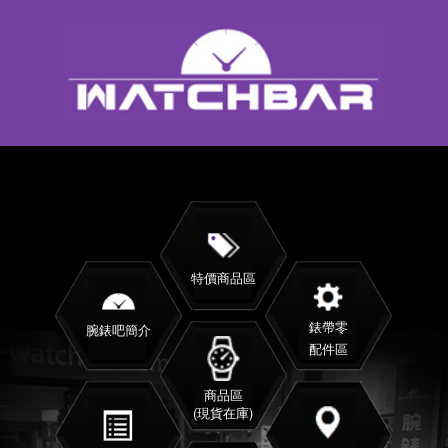
特價商品區
錶帶零
腕錶吧簡介
配件區
商品區
(現貨在庫)